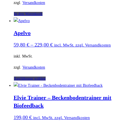
zzgl.
Versandkosten
In den Warenkorb
Apelvo
59,80
€
–
229,00
€
incl. MwSt. zzgl. Versandkosten
inkl. MwSt.
zzgl.
Versandkosten
Dieses
Ausführung wählen
Produkt
weist
Elvie Trainer – Beckenbodentrainer mit
mehrere
Biofeedback
Varianten
auf.
199,00
€
incl. MwSt. zzgl. Versandkosten
Die