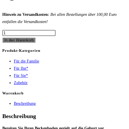
war:
ist:
449,00 €
399,00 €.
Hinweis zu Versandkosten:
Bei allen Bestellungen über 100,00 Euro
entfallen die Versandkosten!
Emagina
-
In den Warenkorb
Beckenboden-
Produkt-Kategorien
Coach
Für die Familie
für
Für Ihn*
die
Für Sie*
Geburtsvorbereitung
Zubehör
Menge
Warenkorb
Beschreibung
Beschreibung
Bereiten Sie Ihren Beckenboden gezielt auf die Geburt vor