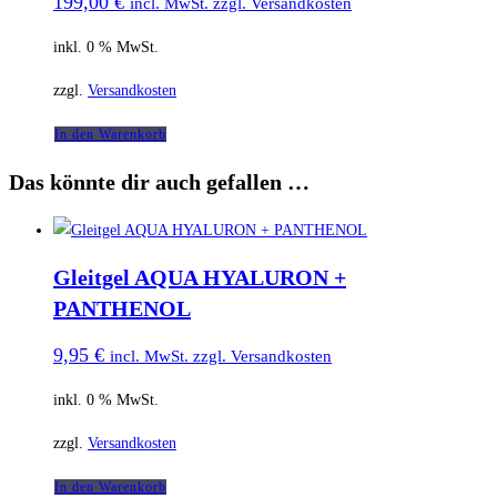
199,00
€
incl. MwSt. zzgl. Versandkosten
Die
Optionen
inkl. 0 % MwSt.
können
zzgl.
Versandkosten
auf
der
In den Warenkorb
Produktseite
Das könnte dir auch gefallen …
gewählt
werden
Gleitgel AQUA HYALURON +
PANTHENOL
9,95
€
incl. MwSt. zzgl. Versandkosten
inkl. 0 % MwSt.
zzgl.
Versandkosten
In den Warenkorb