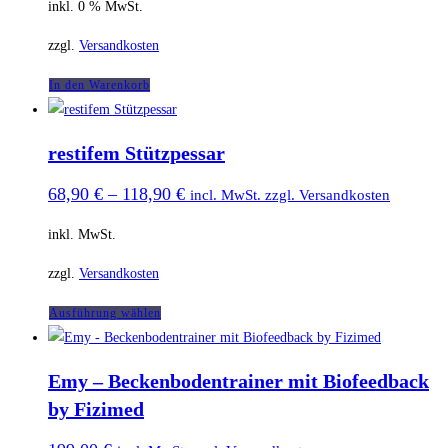
Optionen
inkl. 0 % MwSt.
können
zzgl.
Versandkosten
auf
der
In den Warenkorb
Produktseite
gewählt
restifem Stützpessar
werden
68,90
€
–
118,90
€
incl. MwSt. zzgl. Versandkosten
inkl. MwSt.
zzgl.
Versandkosten
Dieses
Ausführung wählen
Produkt
weist
Emy – Beckenbodentrainer mit Biofeedback
mehrere
by Fizimed
Varianten
auf.