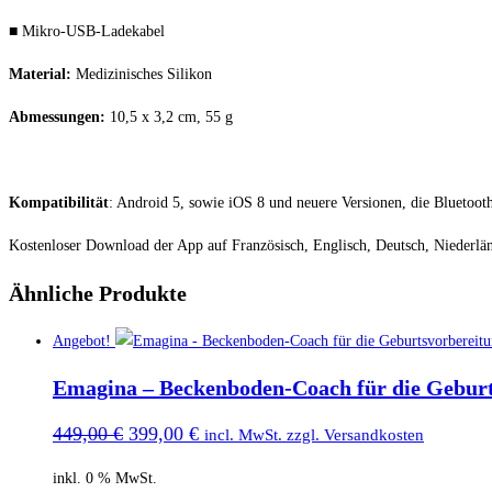
■​​ ​Mikro-USB-Ladekabel
Material:
Medizinisches Silikon
Abmessungen:
10,5 x 3,2 cm, 55 g
Kompatibilität
: Android 5, sowie iOS 8 und neuere Versionen, die Blueto
Kostenloser​ ​Download​ ​der​ ​App​ ​auf​ ​Französisch, Englisch, Deutsch, Nieder
Ähnliche Produkte
Angebot!
Emagina – Beckenboden-Coach für die Geburt
Ursprünglicher
Aktueller
449,00
€
399,00
€
incl. MwSt. zzgl. Versandkosten
Preis
Preis
war:
ist:
inkl. 0 % MwSt.
449,00 €
399,00 €.