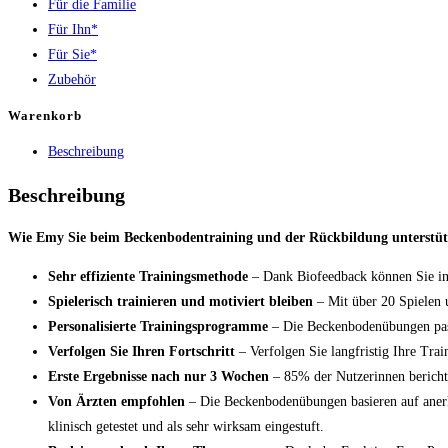
Für die Familie
Biofeedback
Für Ihn*
by
Für Sie*
Fizimed
Zubehör
Menge
Warenkorb
Beschreibung
Beschreibung
Wie Emy Sie beim Beckenbodentraining und der Rückbildung unterstüt
Sehr effiziente Trainingsmethode
– Dank Biofeedback können Sie in 
Spielerisch trainieren und motiviert bleiben
– Mit über 20 Spielen 
Personalisierte Trainingsprogramme
– Die Beckenbodenübungen pass
Verfolgen Sie Ihren Fortschritt
– Verfolgen Sie langfristig Ihre Tra
Erste Ergebnisse nach nur 3 Wochen
– 85% der Nutzerinnen bericht
Von Ärzten empfohlen
– Die Beckenbodenübungen basieren auf aner
klinisch getestet und als sehr wirksam eingestuft.