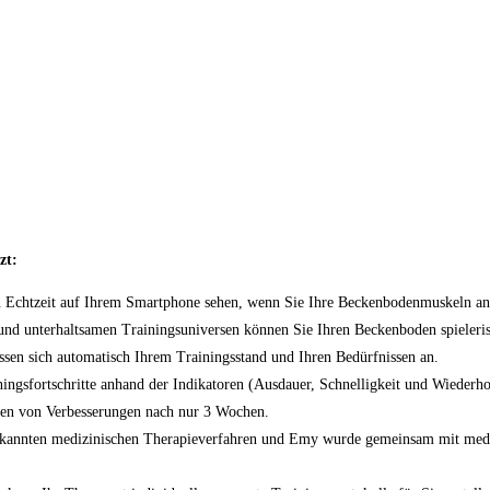
zt:
Echtzeit auf Ihrem Smartphone sehen, wenn Sie Ihre Beckenbodenmuskeln anspa
und unterhaltsamen Trainingsuniversen können Sie Ihren Beckenboden spielerisc
en sich automatisch Ihrem Trainingsstand und Ihren Bedürfnissen an.
iningsfortschritte anhand der Indikatoren (Ausdauer, Schnelligkeit und Wiederh
en von Verbesserungen nach nur 3 Wochen.
kannten medizinischen Therapieverfahren und Emy wurde gemeinsam mit mediz