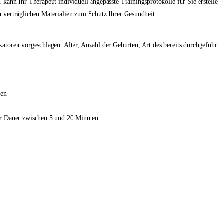
ann Ihr Therapeut individuell angepasste Trainingsprotokolle für Sie erstelle
 verträglichen Materialien zum Schutz Ihrer Gesundheit.
katoren vorgeschlagen: Alter, Anzahl der Geburten, Art des bereits durchgefü
n
ten
er Dauer zwischen 5 und 20 Minuten