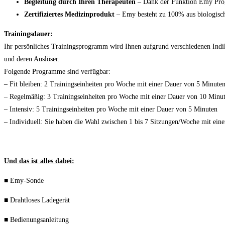
Begleitung durch Ihren Therapeuten
– Dank der Funktion Emy Pro, k
Zertifiziertes Medizinprodukt
– Emy besteht zu 100% aus biologisch
Trainingsdauer:
Ihr persönliches Trainingsprogramm wird Ihnen aufgrund verschiedenen Indi
und deren Auslöser.
Folgende Programme sind verfügbar:
– Fit bleiben: 2 Trainingseinheiten pro Woche mit einer Dauer von 5 Minute
– Regelmäßig: 3 Trainingseinheiten pro Woche mit einer Dauer von 10 Minu
– Intensiv: 5 Trainingseinheiten pro Woche mit einer Dauer von 5 Minuten
– Individuell: Sie haben die Wahl zwischen 1 bis 7 Sitzungen/Woche mit ein
Und​ ​das​ ​ist​ ​alles​ ​dabei:
■​​ ​Emy-Sonde
■​​ ​Drahtloses​ ​Ladegerät
■​​ ​Bedienungsanleitung