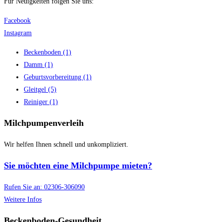
Für Neuigkeiten folgen Sie uns:
Facebook
Instagram
Beckenboden
(1)
Damm
(1)
Geburtsvorbereitung
(1)
Gleitgel
(5)
Reiniger
(1)
Milchpumpenverleih
Wir helfen Ihnen schnell und unkompliziert.
Sie möchten eine Milchpumpe mieten?
Rufen Sie an: 02306-306090
Weitere Infos
Beckenboden-Gesundheit